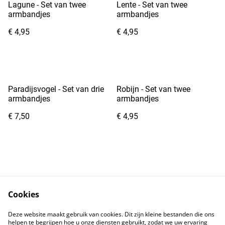
Lagune - Set van twee
Lente - Set van twee
armbandjes
armbandjes
€ 4,95
€ 4,95
Paradijsvogel - Set van drie
Robijn - Set van twee
armbandjes
armbandjes
€ 7,50
€ 4,95
Cookies
Contact
Voorwaarden
Deze website maakt gebruik van cookies. Dit zijn kleine bestanden die ons
Privacybeleid
Cookiebeleid
helpen te begrijpen hoe u onze diensten gebruikt, zodat we uw ervaring